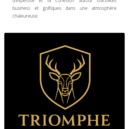
d’expertise et la cohésion autour d’activités
business et golfiques dans une atmosphère
chaleureuse.